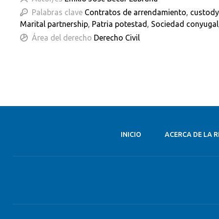
Palabras clave
Contratos de arrendamiento
,
custody
Marital partnership
,
Patria potestad
,
Sociedad conyugal
Área del derecho
Derecho Civil
INICIO
ACERCA DE LA R