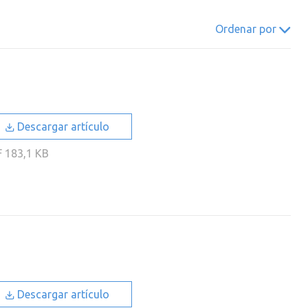
022
2021
2020
2019
Ordenar por
018
2017
2016
2015
014
2013
2012
2011
010
2009
2008
2007
006
2005
2004
2003
Descargar artículo
002
2001
2000
F
183,1 KB
Descargar artículo