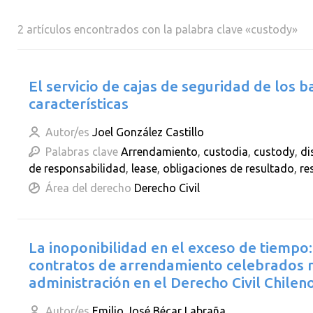
2 artículos encontrados con la palabra clave «custody»
El servicio de cajas de seguridad de los b
características
Autor/es
Joel González Castillo
Palabras clave
Arrendamiento
,
custodia
,
custody
,
di
de responsabilidad
,
lease
,
obligaciones de resultado
,
re
Área del derecho
Derecho Civil
La inoponibilidad en el exceso de tiempo: a
contratos de arrendamiento celebrados r
administración en el Derecho Civil Chilen
Autor/es
Emilio José Bécar Labraña