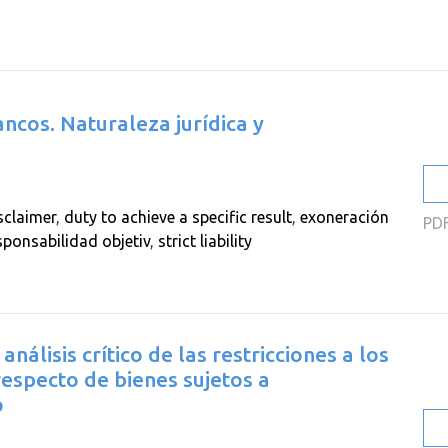
2
2
2
ancos. Naturaleza jurídica y
2
2
2
sclaimer
,
duty to achieve a specific result
,
exoneración
PD
sponsabilidad objetiv
,
strict liability
nálisis crítico de las restricciones a los
especto de bienes sujetos a
o