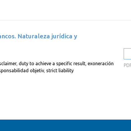
2
2
2
ancos. Naturaleza jurídica y
2
2
2
sclaimer
,
duty to achieve a specific result
,
exoneración
PD
sponsabilidad objetiv
,
strict liability