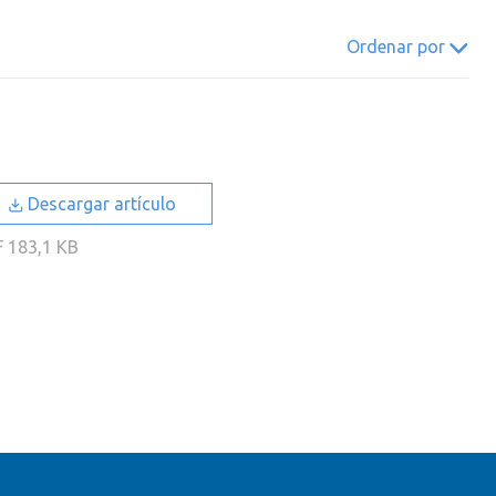
022
2021
2020
2019
Ordenar por
018
2017
2016
2015
014
2013
2012
2011
010
2009
2008
2007
006
2005
2004
2003
Descargar artículo
002
2001
2000
F
183,1 KB