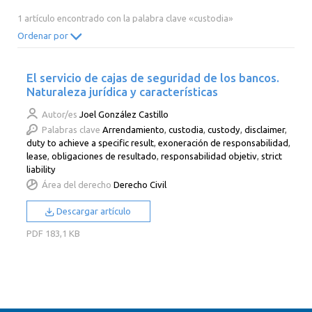
2014
2013
2012
2011
1 artículo encontrado con la palabra clave «custodia»
2010
2009
2008
2007
Ordenar por
2006
2005
2004
2003
El servicio de cajas de seguridad de los bancos.
2002
2001
2000
Naturaleza jurídica y características
Autor/es
Joel González Castillo
Palabras clave
Arrendamiento
,
custodia
,
custody
,
disclaimer
,
duty to achieve a specific result
,
exoneración de responsabilidad
,
lease
,
obligaciones de resultado
,
responsabilidad objetiv
,
strict
liability
Área del derecho
Derecho Civil
Descargar artículo
PDF
183,1 KB