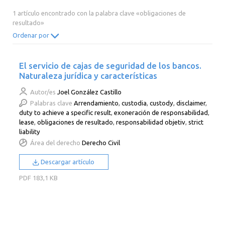
2014
2013
2012
2011
1 artículo encontrado con la palabra clave «obligaciones de
resultado»
2010
2009
2008
2007
Ordenar por
2006
2005
2004
2003
2002
2001
2000
El servicio de cajas de seguridad de los bancos.
Naturaleza jurídica y características
Autor/es
Joel González Castillo
Palabras clave
Arrendamiento
,
custodia
,
custody
,
disclaimer
,
duty to achieve a specific result
,
exoneración de responsabilidad
,
lease
,
obligaciones de resultado
,
responsabilidad objetiv
,
strict
liability
Área del derecho
Derecho Civil
Descargar artículo
PDF
183,1 KB