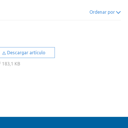
022
2021
2020
2019
Ordenar por
018
2017
2016
2015
014
2013
2012
2011
010
2009
2008
2007
006
2005
2004
2003
Descargar artículo
002
2001
2000
F
183,1 KB