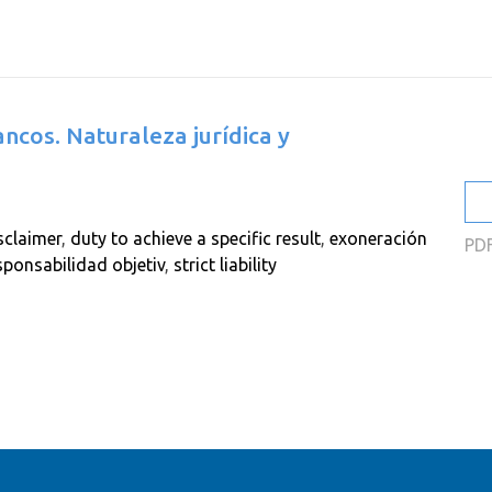
2
2
2
ancos. Naturaleza jurídica y
2
2
2
sclaimer
,
duty to achieve a specific result
,
exoneración
PD
sponsabilidad objetiv
,
strict liability