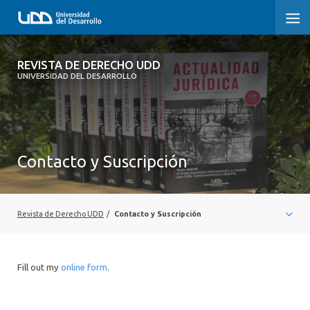
REVISTA DE DERECHO UDD
REVISTA DE DERECHO UDD
UNIVERSIDAD DEL DESARROLLO
INICIO
ACERCA DE LA REVISTA
Contacto y Suscripción
EDICIONES ANTERIORES
CONVOCATORIA
Revista de Derecho UDD
/
Contacto y Suscripción
CONTACTO Y SUSCRIPCIÓN
Fill out my
online form
.