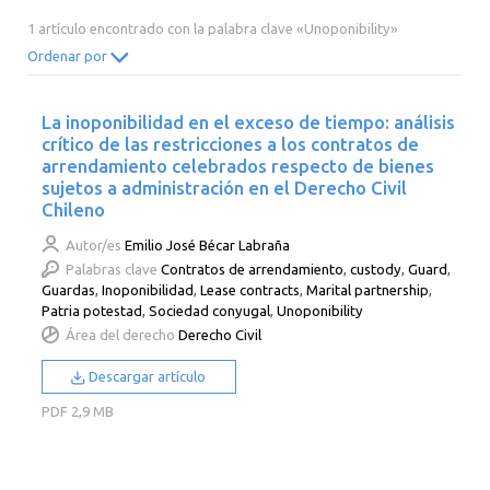
2014
2013
2012
2011
1 artículo encontrado con la palabra clave «Unoponibility»
2010
2009
2008
2007
Ordenar por
2006
2005
2004
2003
La inoponibilidad en el exceso de tiempo: análisis
2002
2001
2000
crítico de las restricciones a los contratos de
arrendamiento celebrados respecto de bienes
sujetos a administración en el Derecho Civil
Chileno
Autor/es
Emilio José Bécar Labraña
Palabras clave
Contratos de arrendamiento
,
custody
,
Guard
,
Guardas
,
Inoponibilidad
,
Lease contracts
,
Marital partnership
,
Patria potestad
,
Sociedad conyugal
,
Unoponibility
Área del derecho
Derecho Civil
Descargar artículo
PDF
2,9 MB