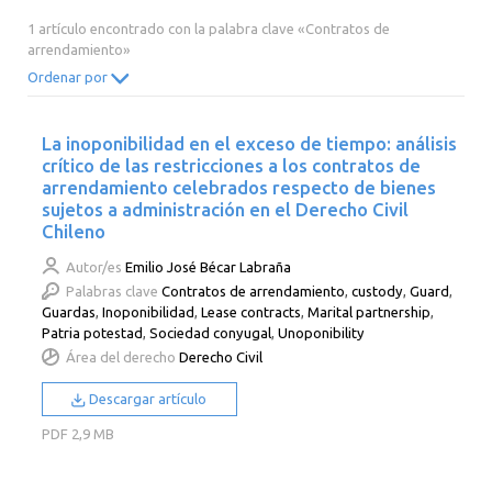
2014
2013
2012
2011
1 artículo encontrado con la palabra clave «Contratos de
arrendamiento»
2010
2009
2008
2007
Ordenar por
2006
2005
2004
2003
2002
2001
2000
La inoponibilidad en el exceso de tiempo: análisis
crítico de las restricciones a los contratos de
arrendamiento celebrados respecto de bienes
sujetos a administración en el Derecho Civil
Chileno
Autor/es
Emilio José Bécar Labraña
Palabras clave
Contratos de arrendamiento
,
custody
,
Guard
,
Guardas
,
Inoponibilidad
,
Lease contracts
,
Marital partnership
,
Patria potestad
,
Sociedad conyugal
,
Unoponibility
Área del derecho
Derecho Civil
Descargar artículo
PDF
2,9 MB