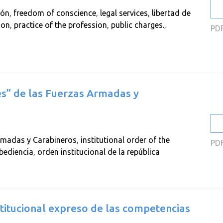
ión
,
freedom of conscience
,
legal services
,
libertad de
ion
,
practice of the profession
,
public charges.
,
PD
es” de las Fuerzas Armadas y
rmadas y Carabineros
,
institutional order of the
PD
bediencia
,
orden institucional de la república
titucional expreso de las competencias