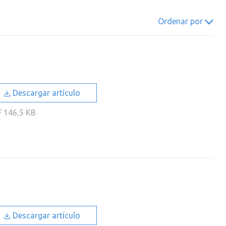
022
2021
2020
2019
Ordenar por
018
2017
2016
2015
014
2013
2012
2011
010
2009
2008
2007
006
2005
2004
2003
Descargar artículo
002
2001
2000
F
146,5 KB
Descargar artículo