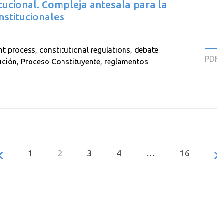
ucional. Compleja antesala para la
nstitucionales
nt process
,
constitutional regulations
,
debate
PD
ución
,
Proceso Constituyente
,
reglamentos
1
2
3
4
…
16