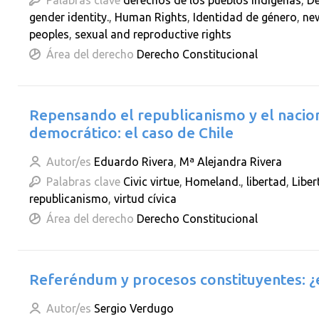
Palabras clave
derechos de los pueblos indígenas
,
D
gender identity.
,
Human Rights
,
Identidad de género
,
new
peoples
,
sexual and reproductive rights
Área del derecho
Derecho Constitucional
Repensando el republicanismo y el naci
democrático: el caso de Chile
Autor/es
Eduardo Rivera
,
Mª Alejandra Rivera
Palabras clave
Civic virtue
,
Homeland.
,
libertad
,
Liber
republicanismo
,
virtud cívica
Área del derecho
Derecho Constitucional
Referéndum y procesos constituyentes: ¿e
Autor/es
Sergio Verdugo