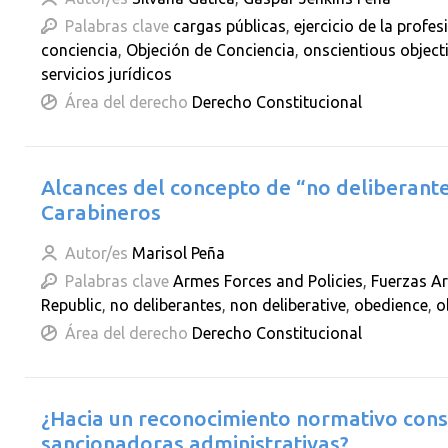
Palabras clave
cargas públicas
,
ejercicio de la profes
conciencia
,
Objeción de Conciencia
,
onscientious object
servicios jurídicos
Área del derecho
Derecho Constitucional
Alcances del concepto de “no deliberant
Carabineros
Autor/es
Marisol Peña
Palabras clave
Armes Forces and Policies
,
Fuerzas A
Republic
,
no deliberantes
,
non deliberative
,
obedience
,
o
Área del derecho
Derecho Constitucional
¿Hacia un reconocimiento normativo cons
sancionadoras administrativas?