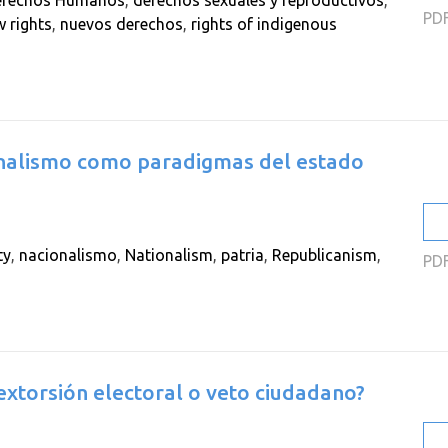
erechos Humanos
,
derechos sexuales y reproductivos
,
PD
 rights
,
nuevos derechos
,
rights of indigenous
onalismo como paradigmas del estado
ty
,
nacionalismo
,
Nationalism
,
patria
,
Republicanism
,
PD
xtorsión electoral o veto ciudadano?