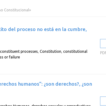
2
ho Constitucional»
2
2
ito del proceso no está en la cumbre,
2
2
2
constituent processes
,
Constitution
,
constitutional
PD
s or failure
derechos humanos”: ¿son derechos?, ¿son