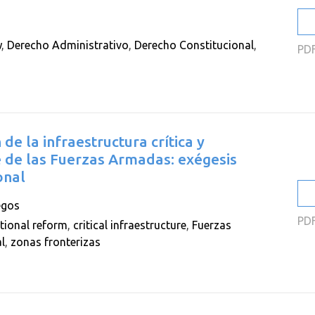
w
,
Derecho Administrativo
,
Derecho Constitucional
,
PD
de la infraestructura crítica y
e de las Fuerzas Armadas: exégesis
onal
egos
PD
tional reform
,
critical infraestructure
,
Fuerzas
l
,
zonas fronterizas