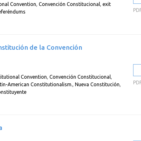
ional Convention
,
Convención Constitucional
,
exit
PD
eferéndums
stitución de la Convención
itutional Convention
,
Convención Constitucional
,
PD
tin-American Constitutionalism.
,
Nueva Constitución
,
nstituyente
a