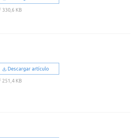
F
330,6 KB
Descargar artículo
F
251,4 KB