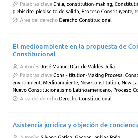
Palabras clave
Chile
,
constitution-making
,
Constitut
plebiscite
,
plebiscito de salida
,
Proceso Constituyente
,
r
Área del derecho
Derecho Constitucional
El medioambiente en la propuesta de Con
Constitucional
Autor/es
José Manuel Díaz de Valdés Juliá
Palabras clave
Cons - titution-Making Process
,
Const
environment
,
Medioambiente
,
New Constitution
,
New La
Nuevo Constitucionalismo Latinoamericano
,
Proceso Co
Área del derecho
Derecho Constitucional
Asistencia jurídica y objeción de concienci
Autor/es
Silvana Gatica
,
Gaspar Jenkins Peña