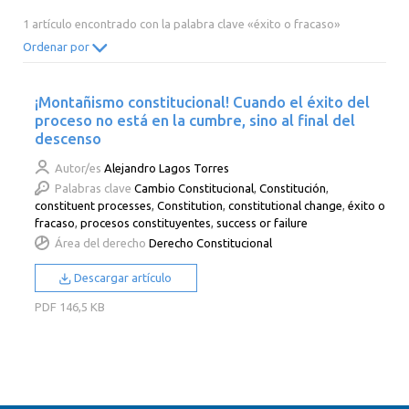
2014
2013
2012
2011
1 artículo encontrado con la palabra clave «éxito o fracaso»
2010
2009
2008
2007
Ordenar por
2006
2005
2004
2003
¡Montañismo constitucional! Cuando el éxito del
2002
2001
2000
proceso no está en la cumbre, sino al final del
descenso
Autor/es
Alejandro Lagos Torres
Palabras clave
Cambio Constitucional
,
Constitución
,
constituent processes
,
Constitution
,
constitutional change
,
éxito o
fracaso
,
procesos constituyentes
,
success or failure
Área del derecho
Derecho Constitucional
Descargar artículo
PDF
146,5 KB