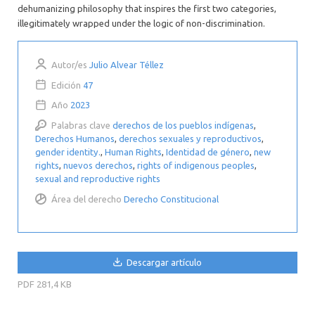
dehumanizing philosophy that inspires the first two categories,
illegitimately wrapped under the logic of non-discrimination.
Autor/es
Julio Alvear Téllez
Edición
47
Año
2023
Palabras clave
derechos de los pueblos indígenas
,
Derechos Humanos
,
derechos sexuales y reproductivos
,
gender identity.
,
Human Rights
,
Identidad de género
,
new
rights
,
nuevos derechos
,
rights of indigenous peoples
,
sexual and reproductive rights
Área del derecho
Derecho Constitucional
Descargar artículo
PDF
281,4 KB