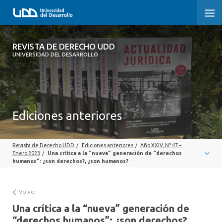
REVISTA DE DERECHO UDD
REVISTA DE DERECHO UDD
UNIVERSIDAD DEL DESARROLLO
INICIO
ACERCA DE LA REVISTA
Ediciones anteriores
EDICIONES ANTERIORES
CONVOCATORIA
Revista de Derecho UDD
/
Ediciones anteriores
/
Año XXIV, N° 47 –
Enero 2023
/
Una crítica a la “nueva” generación de “derechos
CONTACTO Y SUSCRIPCIÓN
humanos”: ¿son derechos?, ¿son humanos?
Volver
Una crítica a la “nueva” generación de
“derechos humanos”: ¿son derechos?,