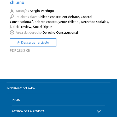
chileno
Autor/es
Sergio Verdugo
Palabras clave
Chilean constituent debate
,
Control
Constitucional"
,
debate constituyente chileno.
,
Derechos sociales
,
judicial review
,
Social Rights
Área del derecho
Derecho Constitucional
Descargar artículo
PDF
286,3 KB
INFORMACIÓN PARA
INICIO
ACERCA DE LA REVISTA