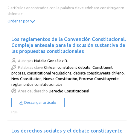
2014
2013
2012
2011
2 artículos encontrados con la palabra clave «debate constituyente
chileno.»
2010
2009
2008
2007
Ordenar por
2006
2005
2004
2003
2002
2001
2000
Los reglamentos de la Convención Constitucional.
Compleja antesala para la discusión sustantiva de
las propuestas constitucionales
Autor/es
Natalia González B.
Palabras clave
Chilean constituent debate
,
Constituent
process
,
constitutional regulations
,
debate constituyente chileno.
,
New Constitution
,
Nueva Constitución
,
Proceso Constituyente
,
reglamentos constitucionales
Área del derecho
Derecho Constitucional
Descargar artículo
PDF
Los derechos sociales y el debate constituyente