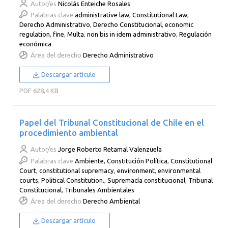
Autor/es
Nicolás Enteiche Rosales
Palabras clave
administrative law
,
Constitutional Law
,
Derecho Administrativo
,
Derecho Constitucional
,
economic
regulation
,
fine
,
Multa
,
non bis in idem administrativo
,
Regulación
económica
Área del derecho
Derecho Administrativo
Descargar artículo
PDF
628,4 KB
Papel del Tribunal Constitucional de Chile en el
procedimiento ambiental
Autor/es
Jorge Roberto Retamal Valenzuela
Palabras clave
Ambiente
,
Constitución Política
,
Constitutional
Court
,
constitutional supremacy
,
environment
,
environmental
courts
,
Political Constitution.
,
Supremacía constitucional
,
Tribunal
Constitucional
,
Tribunales Ambientales
Área del derecho
Derecho Ambiental
Descargar artículo