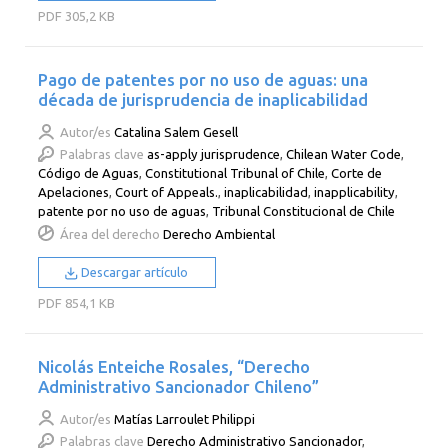
PDF
305,2 KB
Pago de patentes por no uso de aguas: una
década de jurisprudencia de inaplicabilidad
Autor/es
Catalina Salem Gesell
Palabras clave
as-apply jurisprudence
,
Chilean Water Code
,
Código de Aguas
,
Constitutional Tribunal of Chile
,
Corte de
Apelaciones
,
Court of Appeals.
,
inaplicabilidad
,
inapplicability
,
patente por no uso de aguas
,
Tribunal Constitucional de Chile
Área del derecho
Derecho Ambiental
Descargar artículo
PDF
854,1 KB
Nicolás Enteiche Rosales, “Derecho
Administrativo Sancionador Chileno”
Autor/es
Matías Larroulet Philippi
Palabras clave
Derecho Administrativo Sancionador
,