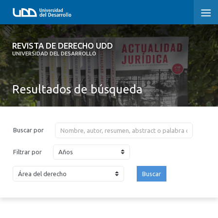
REVISTA DE DERECHO UDD
REVISTA DE DERECHO UDD
UNIVERSIDAD DEL DESARROLLO
INICIO
Resultados de búsqueda
ACERCA DE LA REVISTA
EDICIONES ANTERIORES
Buscar por
CONVOCATORIA
Años
Filtrar por
CONTACTO Y SUSCRIPCIÓN
Buscar
2026
2025
2024
2023
2022
2021
2020
2019
2018
2017
2016
2015