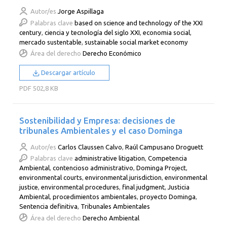
Autor/es
Jorge Aspillaga
Palabras clave
based on science and technology of the XXI
century
,
ciencia y tecnología del siglo XXI
,
economia social
,
mercado sustentable
,
sustainable social market economy
Área del derecho
Derecho Económico
Descargar artículo
PDF
502,8 KB
Sostenibilidad y Empresa: decisiones de
tribunales Ambientales y el caso Dominga
Autor/es
Carlos Claussen Calvo
,
Raúl Campusano Droguett
Palabras clave
administrative litigation
,
Competencia
Ambiental
,
contencioso administrativo
,
Dominga Project
,
environmental courts
,
environmental jurisdiction
,
environmental
justice
,
environmental procedures
,
final judgment
,
Justicia
Ambiental
,
procedimientos ambientales
,
proyecto Dominga
,
Sentencia definitiva
,
Tribunales Ambientales
Área del derecho
Derecho Ambiental