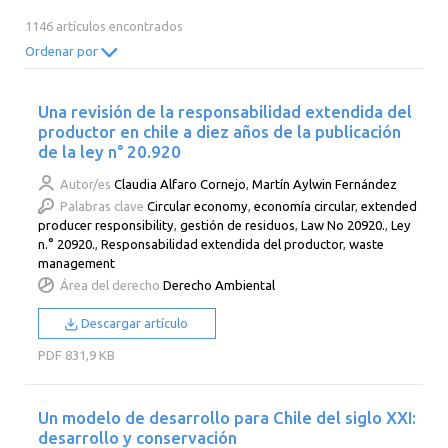
2014
2013
2012
2011
1146 artículos encontrados
2010
2009
2008
2007
Ordenar por
2006
2005
2004
2003
Una revisión de la responsabilidad extendida del
2002
2001
2000
productor en chile a diez años de la publicación
de la ley n° 20.920
Autor/es
Claudia Alfaro Cornejo
,
Martín Aylwin Fernández
Palabras clave
Circular economy
,
economía circular
,
extended
producer responsibility
,
gestión de residuos
,
Law No 20920.
,
Ley
n.° 20920.
,
Responsabilidad extendida del productor
,
waste
management
Área del derecho
Derecho Ambiental
Descargar artículo
PDF
831,9 KB
Un modelo de desarrollo para Chile del siglo XXI:
desarrollo y conservación