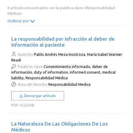
2014
2013
2012
2011
6 artículos encontrados con la palabra clave «Responsabilidad
Médica»
2010
2009
2008
2007
Ordenar por
2006
2005
2004
2003
2002
2001
2000
La responsabilidad por infracción al deber de
información al paciente
Autor/es
Pablo Andrés Meza Inostroza
,
María Isabel Warnier
Readi
Palabras clave
Consentimiento informado
,
deber de
información
,
duty of information
,
informed consent
,
medical
liability
,
Responsabilidad Médica
Área del derecho
Responsabilidad Medica
Descargar artículo
PDF
152,0 KB
La Naturaleza De Las Obligaciones De Los
Médicos