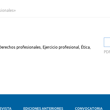
2
sionales»
2
2
2
2
Derechos profesionales
,
Ejercicio profesional
,
Ética
,
2
PD
EVISTA
EDICIONES ANTERIORES
CONVOCATORIA