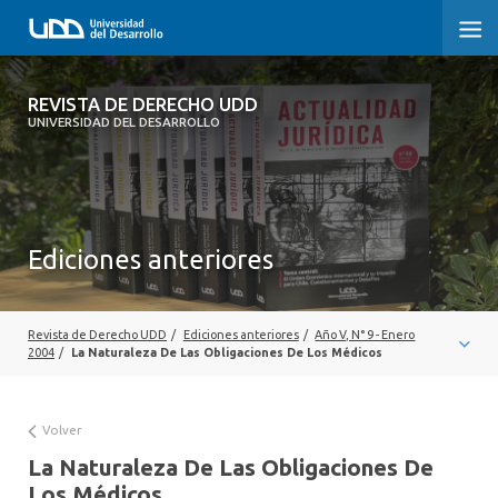
REVISTA DE DERECHO UDD
REVISTA DE DERECHO UDD
UNIVERSIDAD DEL DESARROLLO
INICIO
ACERCA DE LA REVISTA
Ediciones anteriores
EDICIONES ANTERIORES
CONVOCATORIA
Revista de Derecho UDD
/
Ediciones anteriores
/
Año V, N° 9 - Enero
CONTACTO Y SUSCRIPCIÓN
2004
/
La Naturaleza De Las Obligaciones De Los Médicos
Volver
La Naturaleza De Las Obligaciones De
Los Médicos