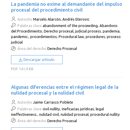
La pandemia no exime al demandante del impulso
procesal del procedimiento civil
Autor/es
Marcelo Alarcón
,
Andrés Eterovic
Palabras clave
abandonment of the proceeding
,
Abandono
del Procedimiento
,
Derecho procesal
,
judicial process
,
pandemia
,
pandemic.
,
procedimientos
,
Procedural law
,
procedures
,
proceso
judicial
Área del derecho
Derecho Procesal
Descargar artículo
PDF
141,9 KB
Algunas diferencias entre el régimen legal de la
nulidad procesal y la nulidad civil
Autor/es
Jaime Carrasco Poblete
Palabras clave
civil nullity
,
ineficacias jurídicas
,
legal
ineffectiveness.
,
nulidad civil
,
nulidad procesal
,
procedural nullity
Área del derecho
Derecho Procesal