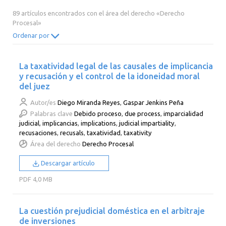
2014
2013
2012
2011
89 artículos encontrados con el área del derecho «Derecho
Procesal»
2010
2009
2008
2007
Ordenar por
2006
2005
2004
2003
2002
2001
2000
La taxatividad legal de las causales de implicancia
y recusación y el control de la idoneidad moral
del juez
Autor/es
Diego Miranda Reyes
,
Gaspar Jenkins Peña
Palabras clave
Debido proceso
,
due process
,
imparcialidad
judicial
,
implicancias
,
implications
,
judicial impartiality
,
recusaciones
,
recusals
,
taxatividad
,
taxativity
Área del derecho
Derecho Procesal
Descargar artículo
PDF
4,0 MB
La cuestión prejudicial doméstica en el arbitraje
de inversiones