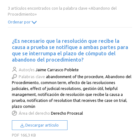
2014
2013
2012
2011
3 artículos encontrados con la palabra clave «Abandono del
Procedimiento»
2010
2009
2008
2007
Ordenar por
2006
2005
2004
2003
2002
2001
2000
¿Es necesario que la resolución que recibe la
causa a prueba se notifique a ambas partes para
que se interrumpa el plazo de cómputo del
abandono del procedimiento?
Autor/es
Jaime Carrasco Poblete
Palabras clave
abandonment of the procedure
,
Abandono del
Procedimiento
,
common term
,
efecto de las resoluciones
judiciales
,
effect of judicial resolutions
,
gestión útil
,
helpful
management
,
notificación de resolución que recibe la causa a
prueba
,
notification of resolution that receives the case on trial
,
plazo común
Área del derecho
Derecho Procesal
Descargar artículo
PDF
166,3 KB