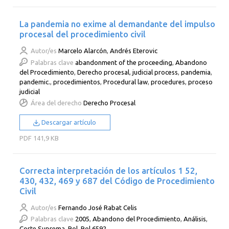
La pandemia no exime al demandante del impulso
procesal del procedimiento civil
Autor/es
Marcelo Alarcón
,
Andrés Eterovic
Palabras clave
abandonment of the proceeding
,
Abandono
del Procedimiento
,
Derecho procesal
,
judicial process
,
pandemia
,
pandemic.
,
procedimientos
,
Procedural law
,
procedures
,
proceso
judicial
Área del derecho
Derecho Procesal
Descargar artículo
PDF
141,9 KB
Correcta interpretación de los artículos 1 52,
430, 432, 469 y 687 del Código de Procedimiento
Civil
Autor/es
Fernando José Rabat Celis
Palabras clave
2005
,
Abandono del Procedimiento
,
Análisis
,
Corte Suprema
,
Rol
,
Rol 6592