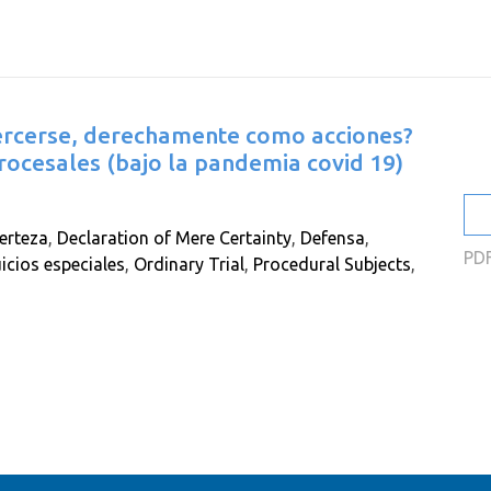
2
2
2
jercerse, derechamente como acciones?
2
rocesales (bajo la pandemia covid 19)
2
2
certeza
,
Declaration of Mere Certainty
,
Defensa
,
PD
uicios especiales
,
Ordinary Trial
,
Procedural Subjects
,