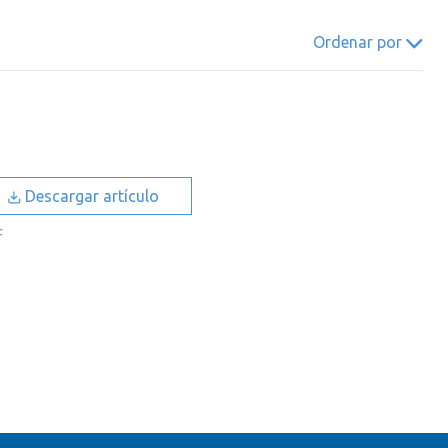
022
2021
2020
2019
Ordenar por
018
2017
2016
2015
014
2013
2012
2011
010
2009
2008
2007
006
2005
2004
2003
Descargar artículo
002
2001
2000
F