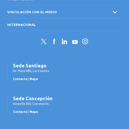
VINCULACIÓN CON EL MEDIO
INTERNACIONAL
Twitter
Facebook
LinkedIn
YouTube
Instagram
Sede Santiago
Av. Plaza 680, Las Condes
Contacto
|
Mapa
Sede Concepción
Ainavillo 456, Concepción
Contacto
|
Mapa