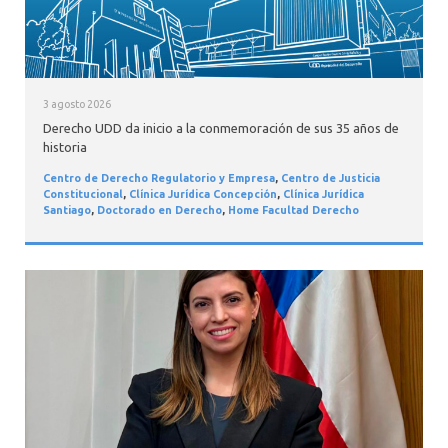
3 agosto 2026
Derecho UDD da inicio a la conmemoración de sus 35 años de
historia
Centro de Derecho Regulatorio y Empresa
,
Centro de Justicia
Constitucional
,
Clínica Jurídica Concepción
,
Clínica Jurídica
Santiago
,
Doctorado en Derecho
,
Home Facultad Derecho