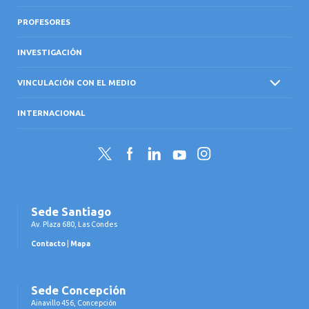
PROFESORES
INVESTIGACIÓN
VINCULACIÓN CON EL MEDIO
INTERNACIONAL
Twitter
Facebook
LinkedIn
YouTube
Instagram
Sede Santiago
Av. Plaza 680, Las Condes
Contacto
|
Mapa
Sede Concepción
Ainavillo 456, Concepción