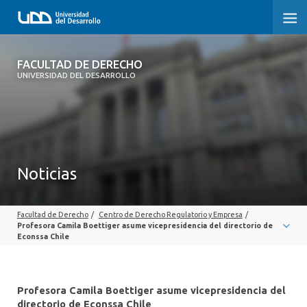
FACULTAD DE DERECHO
FACULTAD DE DERECHO
UNIVERSIDAD DEL DESARROLLO
INICIO
SOBRE LA FACULTAD
CARRERAS
Noticias
POSTGRADOS Y EDUCACIÓN CONTINUA
Facultad de Derecho
/
Centro de Derecho Regulatorio y Empresa
/
PROFESORES
Profesora Camila Boettiger asume vicepresidencia del directorio de
Econssa Chile
INVESTIGACIÓN
VINCULACIÓN CON EL MEDIO
Profesora Camila Boettiger asume vicepresidencia del
directorio de Econssa Chile