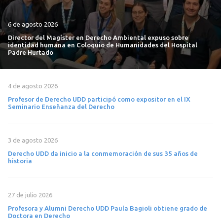
6 de agosto 2026
Director del Magíster en Derecho Ambiental expuso sobre
identidad humana en Coloquio de Humanidades del Hospital
Padre Hurtado
4 de agosto 2026
Profesor de Derecho UDD participó como expositor en el IX
Seminario Enseñanza del Derecho
3 de agosto 2026
Derecho UDD da inicio a la conmemoración de sus 35 años de
historia
27 de julio 2026
Profesora y Alumni Derecho UDD Paula Bagioli obtiene grado de
Doctora en Derecho