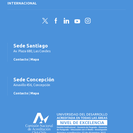
INTERNACIONAL
Twitter
Facebook
LinkedIn
YouTube
Instagram
Sede Santiago
Av. Plaza 680, Las Condes
Contacto
|
Mapa
Sede Concepción
Ainavillo 456, Concepción
Contacto
|
Mapa