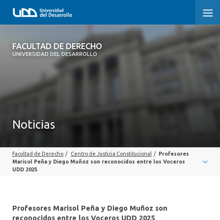
FACULTAD DE DERECHO
FACULTAD DE DERECHO
UNIVERSIDAD DEL DESARROLLO
INICIO
SOBRE LA FACULTAD
CARRERAS
Noticias
POSTGRADOS Y EDUCACIÓN CONTINUA
Facultad de Derecho
/
Centro de Justicia Constitucional
/
Profesores
PROFESORES
Marisol Peña y Diego Muñoz son reconocidos entre los Voceros
UDD 2025
INVESTIGACIÓN
VINCULACIÓN CON EL MEDIO
Profesores Marisol Peña y Diego Muñoz son
reconocidos entre los Voceros UDD 2025