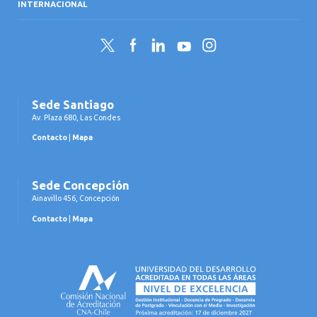
INTERNACIONAL
Twitter
Facebook
LinkedIn
YouTube
Instagram
Sede Santiago
Av. Plaza 680, Las Condes
Contacto
|
Mapa
Sede Concepción
Ainavillo 456, Concepción
Contacto
|
Mapa