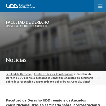
FACULTAD DE DERECHO
FACULTAD DE DERECHO
UNIVERSIDAD DEL DESARROLLO
INICIO
SOBRE LA FACULTAD
CARRERAS
Noticias
POSTGRADOS Y EDUCACIÓN CONTINUA
Facultad de Derecho
/
Centro de Justicia Constitucional
/
Facultad de
PROFESORES
Derecho UDD reunió a destacados constitucionalistas en seminario
sobre interpretación y razonamiento del Tribunal Constitucional
INVESTIGACIÓN
VINCULACIÓN CON EL MEDIO
Facultad de Derecho UDD reunió a destacados
constitucionalistas en seminario sobre interpretación y