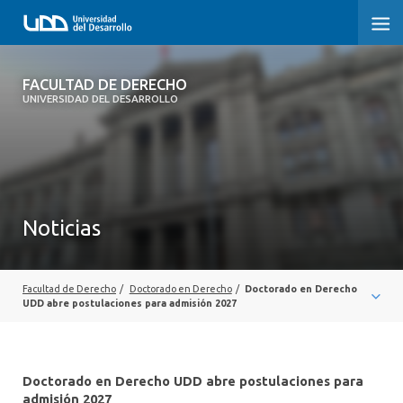
FACULTAD DE DERECHO
FACULTAD DE DERECHO
UNIVERSIDAD DEL DESARROLLO
INICIO
SOBRE LA FACULTAD
CARRERAS
Noticias
POSTGRADOS Y EDUCACIÓN CONTINUA
PROFESORES
Facultad de Derecho
/
Doctorado en Derecho
/
Doctorado en Derecho
UDD abre postulaciones para admisión 2027
INVESTIGACIÓN
VINCULACIÓN CON EL MEDIO
Doctorado en Derecho UDD abre postulaciones para
admisión 2027