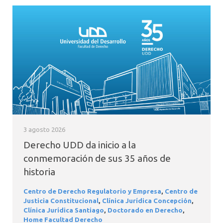
3 agosto 2026
Derecho UDD da inicio a la
conmemoración de sus 35 años de
historia
Centro de Derecho Regulatorio y Empresa
,
Centro de
Justicia Constitucional
,
Clínica Jurídica Concepción
,
Clínica Jurídica Santiago
,
Doctorado en Derecho
,
Home Facultad Derecho