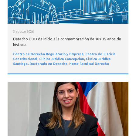
3 agosto 2026
Derecho UDD da inicio a la conmemoración de sus 35 años de
historia
Centro de Derecho Regulatorio y Empresa
,
Centro de Justicia
Constitucional
,
Clínica Jurídica Concepción
,
Clínica Jurídica
Santiago
,
Doctorado en Derecho
,
Home Facultad Derecho