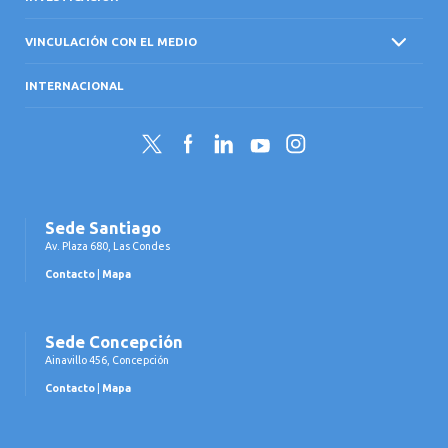
VINCULACIÓN CON EL MEDIO
INTERNACIONAL
Twitter
Facebook
LinkedIn
YouTube
Instagram
Sede Santiago
Av. Plaza 680, Las Condes
Contacto
|
Mapa
Sede Concepción
Ainavillo 456, Concepción
Contacto
|
Mapa