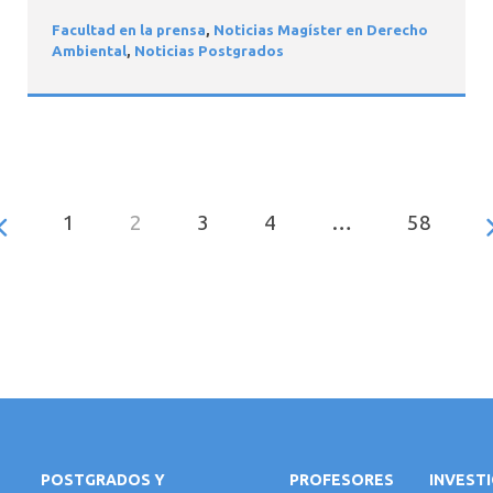
Facultad en la prensa
,
Noticias Magíster en Derecho
Ambiental
,
Noticias Postgrados
1
2
3
4
…
58
POSTGRADOS Y
PROFESORES
INVEST