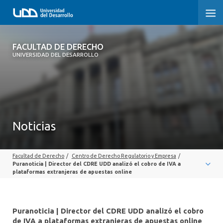
FACULTAD DE DERECHO
FACULTAD DE DERECHO
UNIVERSIDAD DEL DESARROLLO
INICIO
SOBRE LA FACULTAD
CARRERAS
Noticias
POSTGRADOS Y EDUCACIÓN CONTINUA
Facultad de Derecho
/
Centro de Derecho Regulatorio y Empresa
/
PROFESORES
Puranoticia | Director del CDRE UDD analizó el cobro de IVA a
plataformas extranjeras de apuestas online
INVESTIGACIÓN
VINCULACIÓN CON EL MEDIO
Puranoticia | Director del CDRE UDD analizó el cobro
de IVA a plataformas extranjeras de apuestas online