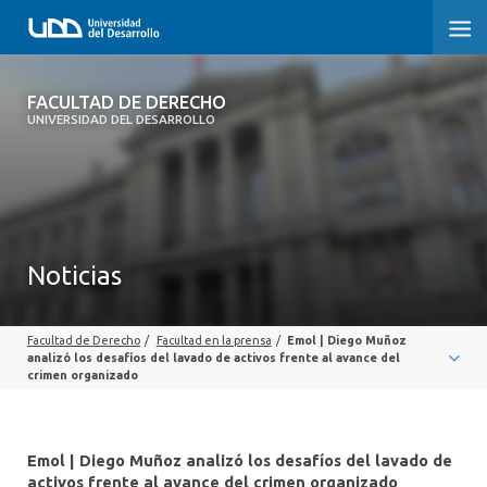
FACULTAD DE DERECHO
FACULTAD DE DERECHO
UNIVERSIDAD DEL DESARROLLO
INICIO
SOBRE LA FACULTAD
CARRERAS
Noticias
POSTGRADOS Y EDUCACIÓN CONTINUA
Facultad de Derecho
/
Facultad en la prensa
/
Emol | Diego Muñoz
PROFESORES
analizó los desafíos del lavado de activos frente al avance del
crimen organizado
INVESTIGACIÓN
VINCULACIÓN CON EL MEDIO
Emol | Diego Muñoz analizó los desafíos del lavado de
activos frente al avance del crimen organizado