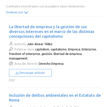
2014
2013
2012
2011
2 artículos encontrados con la palabra clave «Enterprise»
2010
2009
2008
2007
Ordenar por
2006
2005
2004
2003
La libertad de empresa y la gestión de sus
2002
2001
2000
diversos intereses en el marco de las distintas
concepciones del capitalismo
Autor/es
Julio Alvear Téllez
Palabras clave
capitalism
,
capitalismo
,
Empresa
,
Enterprise
,
freedom of enterprise
,
gestión
,
libertad de empresa
,
management
Área del derecho
Derecho Empresa
Descargar artículo
PDF
Inclusión de delitos ambientales en el Estatuto de
Roma