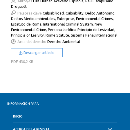
Autor/es
Luis Hernán Acevedo Espínola
,
Raúl Campusano
Droguett
Palabras clave
Culpabilidad
,
Culpability
,
Delito Autónomo
,
Delitos Medioambientales
,
Enterprise
,
Environmental Crimes
,
Estatuto de Roma
,
International Criminal System
,
New
Environmental Crime
,
Persona Jurídica
,
Principio de Lesividad
,
Principle of Lesivity
,
Rome Statute
,
Sistema Penal Internacional
Área del derecho
Derecho Ambiental
Descargar artículo
PDF
430,2 KB
INFORMACIÓN PARA
INICIO
ACERCA DE LA REVISTA