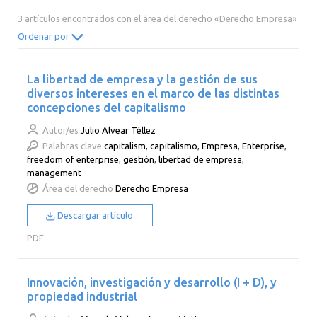
2014
2013
2012
2011
3 artículos encontrados con el área del derecho «Derecho Empresa»
2010
2009
2008
2007
Ordenar por
2006
2005
2004
2003
La libertad de empresa y la gestión de sus
2002
2001
2000
diversos intereses en el marco de las distintas
concepciones del capitalismo
Autor/es
Julio Alvear Téllez
Palabras clave
capitalism
,
capitalismo
,
Empresa
,
Enterprise
,
freedom of enterprise
,
gestión
,
libertad de empresa
,
management
Área del derecho
Derecho Empresa
Descargar artículo
PDF
Innovación, investigación y desarrollo (I + D), y
propiedad industrial