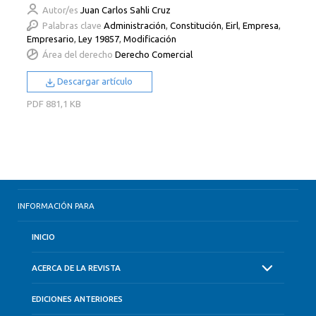
Autor/es
Juan Carlos Sahli Cruz
Palabras clave
Administración
,
Constitución
,
Eirl
,
Empresa
,
Empresario
,
Ley 19857
,
Modificación
Área del derecho
Derecho Comercial
Descargar artículo
PDF
881,1 KB
INFORMACIÓN PARA
INICIO
ACERCA DE LA REVISTA
EDICIONES ANTERIORES