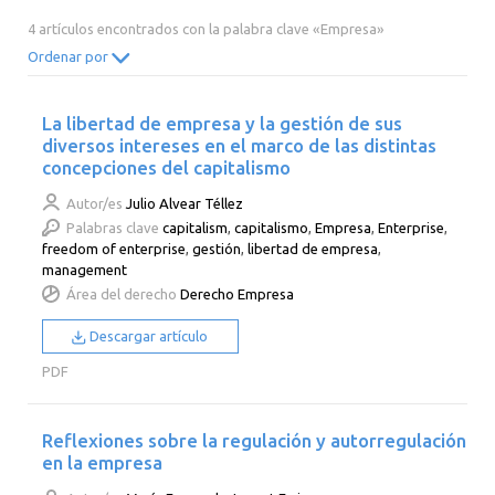
2014
2013
2012
2011
4 artículos encontrados con la palabra clave «Empresa»
2010
2009
2008
2007
Ordenar por
2006
2005
2004
2003
La libertad de empresa y la gestión de sus
2002
2001
2000
diversos intereses en el marco de las distintas
concepciones del capitalismo
Autor/es
Julio Alvear Téllez
Palabras clave
capitalism
,
capitalismo
,
Empresa
,
Enterprise
,
freedom of enterprise
,
gestión
,
libertad de empresa
,
management
Área del derecho
Derecho Empresa
Descargar artículo
PDF
Reflexiones sobre la regulación y autorregulación
en la empresa