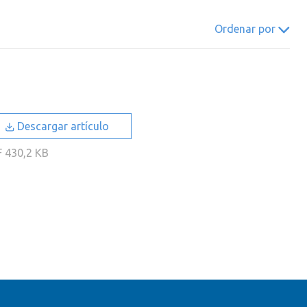
022
2021
2020
2019
Ordenar por
018
2017
2016
2015
014
2013
2012
2011
010
2009
2008
2007
006
2005
2004
2003
Descargar artículo
002
2001
2000
F
430,2 KB