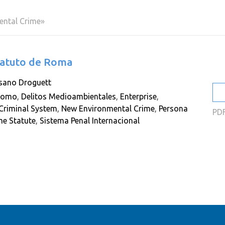
2
ental Crime»
2
2
statuto de Roma
2
sano Droguett
2
ónomo
,
Delitos Medioambientales
,
Enterprise
,
2
 Criminal System
,
New Environmental Crime
,
Persona
PD
e Statute
,
Sistema Penal Internacional