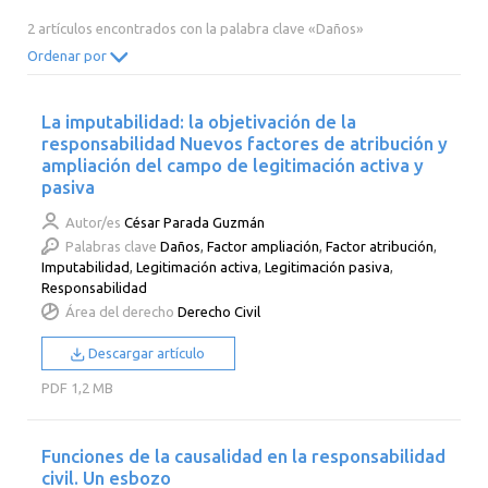
2014
2013
2012
2011
2 artículos encontrados con la palabra clave «Daños»
2010
2009
2008
2007
Ordenar por
2006
2005
2004
2003
La imputabilidad: la objetivación de la
2002
2001
2000
responsabilidad Nuevos factores de atribución y
ampliación del campo de legitimación activa y
pasiva
Autor/es
César Parada Guzmán
Palabras clave
Daños
,
Factor ampliación
,
Factor atribución
,
Imputabilidad
,
Legitimación activa
,
Legitimación pasiva
,
Responsabilidad
Área del derecho
Derecho Civil
Descargar artículo
PDF
1,2 MB
Funciones de la causalidad en la responsabilidad
civil. Un esbozo