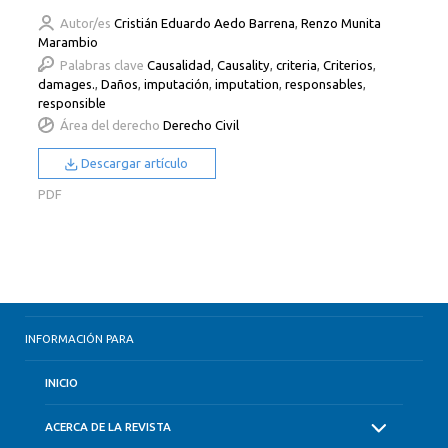
Autor/es
Cristián Eduardo Aedo Barrena
,
Renzo Munita
Marambio
Palabras clave
Causalidad
,
Causality
,
criteria
,
Criterios
,
damages.
,
Daños
,
imputación
,
imputation
,
responsables
,
responsible
Área del derecho
Derecho Civil
Descargar artículo
PDF
INFORMACIÓN PARA
INICIO
ACERCA DE LA REVISTA