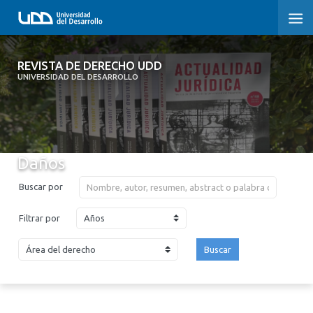
REVISTA DE DERECHO UDD
REVISTA DE DERECHO UDD
UNIVERSIDAD DEL DESARROLLO
INICIO
ACERCA DE LA REVISTA
Daños
EDICIONES ANTERIORES
Buscar por
CONVOCATORIA
Años
Filtrar por
CONTACTO Y SUSCRIPCIÓN
Buscar
2026
2025
2024
2023
2022
2021
2020
2019
2018
2017
2016
2015