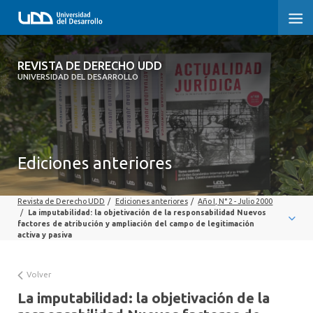
REVISTA DE DERECHO UDD
REVISTA DE DERECHO UDD
UNIVERSIDAD DEL DESARROLLO
INICIO
ACERCA DE LA REVISTA
Ediciones anteriores
EDICIONES ANTERIORES
CONVOCATORIA
Revista de Derecho UDD
/
Ediciones anteriores
/
Año I, N° 2 - Julio 2000
/
La imputabilidad: la objetivación de la responsabilidad Nuevos
CONTACTO Y SUSCRIPCIÓN
factores de atribución y ampliación del campo de legitimación
activa y pasiva
Volver
La imputabilidad: la objetivación de la