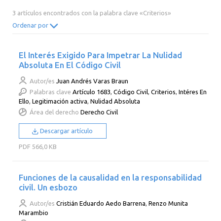
2014
2013
2012
2011
3 artículos encontrados con la palabra clave «Criterios»
2010
2009
2008
2007
Ordenar por
2006
2005
2004
2003
El Interés Exigido Para Impetrar La Nulidad
2002
2001
2000
Absoluta En El Código Civil
Autor/es
Juan Andrés Varas Braun
Palabras clave
Artículo 1683
,
Código Civil
,
Criterios
,
Intéres En
Ello
,
Legitimación activa
,
Nulidad Absoluta
Área del derecho
Derecho Civil
Descargar artículo
PDF
566,0 KB
Funciones de la causalidad en la responsabilidad
civil. Un esbozo
Autor/es
Cristián Eduardo Aedo Barrena
,
Renzo Munita
Marambio