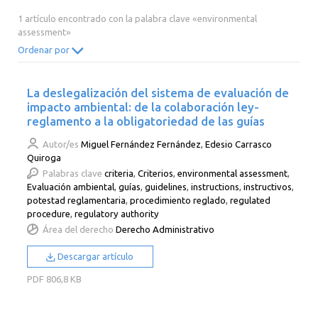
2014
2013
2012
2011
1 artículo encontrado con la palabra clave «environmental
assessment»
2010
2009
2008
2007
Ordenar por
2006
2005
2004
2003
2002
2001
2000
La deslegalización del sistema de evaluación de
impacto ambiental: de la colaboración ley-
reglamento a la obligatoriedad de las guías
Autor/es
Miguel Fernández Fernández
,
Edesio Carrasco
Quiroga
Palabras clave
criteria
,
Criterios
,
environmental assessment
,
Evaluación ambiental
,
guías
,
guidelines
,
instructions
,
instructivos
,
potestad reglamentaria
,
procedimiento reglado
,
regulated
procedure
,
regulatory authority
Área del derecho
Derecho Administrativo
Descargar artículo
PDF
806,8 KB