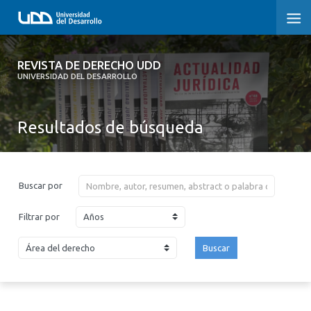
REVISTA DE DERECHO UDD
REVISTA DE DERECHO UDD
UNIVERSIDAD DEL DESARROLLO
INICIO
Resultados de búsqueda
ACERCA DE LA REVISTA
EDICIONES ANTERIORES
Buscar por
CONVOCATORIA
Años
Filtrar por
CONTACTO Y SUSCRIPCIÓN
Buscar
2026
2025
2024
2023
2022
2021
2020
2019
2018
2017
2016
2015