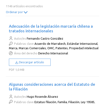
2014
2013
2012
2011
1146 artículos encontrados
2010
2009
2008
2007
Ordenar por
2006
2005
2004
2003
Adecuación de la legislación marcaría chilena a
2002
2001
2000
tratados internacionales
Autor/es
Fernando Castro González
Palabras clave
Acuerdo de Marrakech
,
Estándar Internacional
,
Marca
,
Marcas Comerciales
,
OMC
,
Patentes
,
Propiedad intelectual
Área del derecho
Derecho Internacional
Descargar artículo
PDF
1,0 MB
Algunas consideraciones acerca del Estatuto de
la Filiación
Autor/es
Hugo Rosende Álvarez
Palabras clave
Estatuo filiación
,
Familia
,
Filiación
,
Ley 19585
,