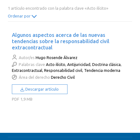
2014
2013
2012
2011
1 artículo encontrado con la palabra clave «Acto ilícito»
2010
2009
2008
2007
Ordenar por
2006
2005
2004
2003
Algunos aspectos acerca de las nuevas
2002
2001
2000
tendencias sobre la responsabilidad civil
extracontractual
Autor/es
Hugo Rosende Álvarez
Palabras clave
Acto ilícito
,
Antijuricidad
,
Doctrina clásica
,
Extracontractual
,
Responsabilidad civil
,
Tendencia moderna
Área del derecho
Derecho Civil
Descargar artículo
PDF
1,9 MB