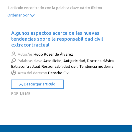
2014
2013
2012
2011
1 artículo encontrado con la palabra clave «Acto ilícito»
2010
2009
2008
2007
Ordenar por
2006
2005
2004
2003
Algunos aspectos acerca de las nuevas
2002
2001
2000
tendencias sobre la responsabilidad civil
extracontractual
Autor/es
Hugo Rosende Álvarez
Palabras clave
Acto ilícito
,
Antijuricidad
,
Doctrina clásica
,
Extracontractual
,
Responsabilidad civil
,
Tendencia moderna
Área del derecho
Derecho Civil
Descargar artículo
PDF
1,9 MB