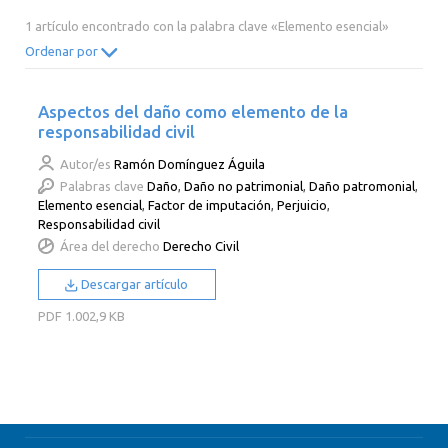
2014
2013
2012
2011
1 artículo encontrado con la palabra clave «Elemento esencial»
2010
2009
2008
2007
Ordenar por
2006
2005
2004
2003
Aspectos del daño como elemento de la
2002
2001
2000
responsabilidad civil
Autor/es
Ramón Domínguez Águila
Palabras clave
Daño
,
Daño no patrimonial
,
Daño patromonial
,
Elemento esencial
,
Factor de imputación
,
Perjuicio
,
Responsabilidad civil
Área del derecho
Derecho Civil
Descargar artículo
PDF
1.002,9 KB