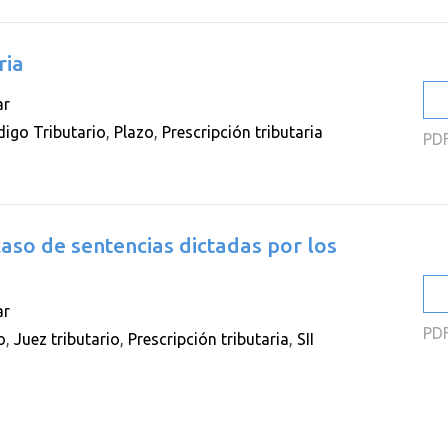
ria
ar
igo Tributario
,
Plazo
,
Prescripción tributaria
PD
 caso de sentencias dictadas por los
ar
PD
o
,
Juez tributario
,
Prescripción tributaria
,
SII