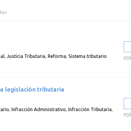
2
eto»
2
2
2
2
al
,
Justicia Tributaria
,
Reforma
,
Sistema tributario
PD
2
a legislación tributaria
tario
,
Infracción Administrativo
,
Infracción Tributaria
,
PD