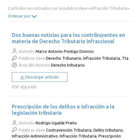
2014
2013
2012
2011
2 artículos encontrados con la palabra clave «Infracción Tributaria»
2010
2009
2008
2007
Ordenar por
2006
2005
2004
2003
Dos buenas noticias para los contribuyentes en
2002
2001
2000
materia de Derecho Tributario Infraccional
Autor/es
Marco Antonio Pontigo Donoso
Palabras clave
Derecho Tribunario
,
Infracción Tributaria
,
Tta
Área del derecho
Derecho tributario
Descargar artículo
PDF
420,4 KB
Prescripción de los delitos e infracción a la
legislación tributaria
Autor/es
Rodrigo Ugalde Prieto
Palabras clave
Contravención Tributaria
,
Delito tributario
,
Infracción Administrativo
,
Infracción Tributaria
,
Prescripción