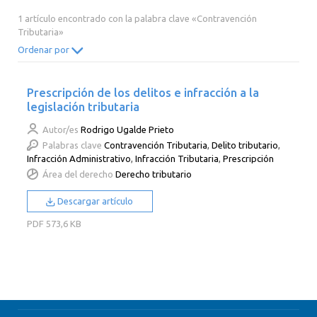
2014
2013
2012
2011
1 artículo encontrado con la palabra clave «Contravención
Tributaria»
2010
2009
2008
2007
Ordenar por
2006
2005
2004
2003
2002
2001
2000
Prescripción de los delitos e infracción a la
legislación tributaria
Autor/es
Rodrigo Ugalde Prieto
Palabras clave
Contravención Tributaria
,
Delito tributario
,
Infracción Administrativo
,
Infracción Tributaria
,
Prescripción
Área del derecho
Derecho tributario
Descargar artículo
PDF
573,6 KB