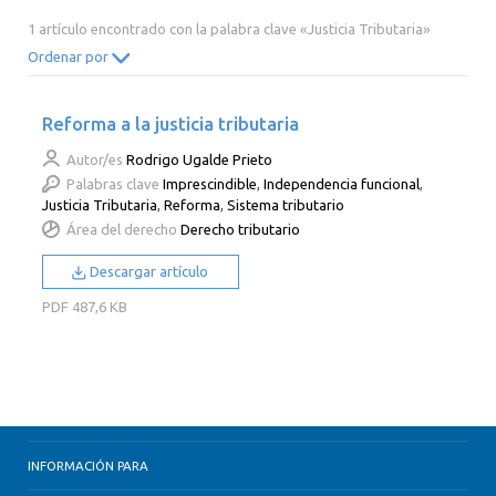
2014
2013
2012
2011
1 artículo encontrado con la palabra clave «Justicia Tributaria»
2010
2009
2008
2007
Ordenar por
2006
2005
2004
2003
Reforma a la justicia tributaria
2002
2001
2000
Autor/es
Rodrigo Ugalde Prieto
Palabras clave
Imprescindible
,
Independencia funcional
,
Justicia Tributaria
,
Reforma
,
Sistema tributario
Área del derecho
Derecho tributario
Descargar artículo
PDF
487,6 KB
INFORMACIÓN PARA