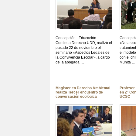
Concepción.- Educación
Concepció
Continua Derecho UDD, realizó el
«Notas co
pasado 22 de noviembre el
tratamien
seminario «Aspectos Legales de
el modelo
la Convivencia Escolar», a cargo
con el chi
de la abogada …
Munita …
Magíster en Derecho Ambiental
Profesor 
realiza Tercer encuentro de
en 2° Con
conversación ecológica
UCSC