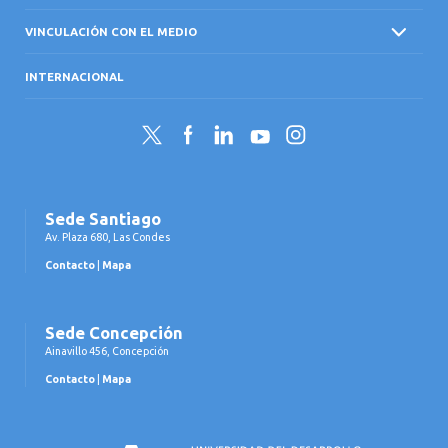
VINCULACIÓN CON EL MEDIO
INTERNACIONAL
Twitter
Facebook
LinkedIn
YouTube
Instagram
Sede Santiago
Av. Plaza 680, Las Condes
Contacto
|
Mapa
Sede Concepción
Ainavillo 456, Concepción
Contacto
|
Mapa