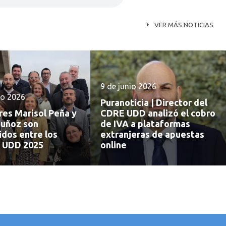
VER MÁS NOTICIAS
9 de junio 2026
io 2026
Puranoticia | Director del
res Marisol Peña y
CDRE UDD analizó el cobro
uñoz son
de IVA a plataformas
idos entre los
extranjeras de apuestas
 UDD 2025
online