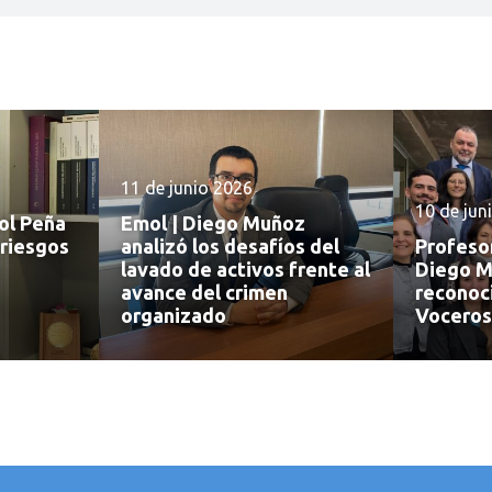
11 de junio 2026
10 de jun
sol Peña
Emol | Diego Muñoz
 riesgos
analizó los desafíos del
Profeso
lavado de activos frente al
Diego M
avance del crimen
reconoc
organizado
Voceros