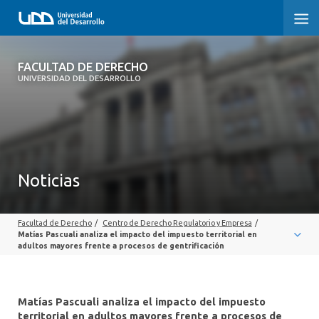
FACULTAD DE DERECHO
FACULTAD DE DERECHO
UNIVERSIDAD DEL DESARROLLO
INICIO
SOBRE LA FACULTAD
CARRERAS
Noticias
POSTGRADOS Y EDUCACIÓN CONTINUA
Facultad de Derecho
/
Centro de Derecho Regulatorio y Empresa
/
PROFESORES
Matías Pascuali analiza el impacto del impuesto territorial en
adultos mayores frente a procesos de gentrificación
INVESTIGACIÓN
VINCULACIÓN CON EL MEDIO
Matías Pascuali analiza el impacto del impuesto
territorial en adultos mayores frente a procesos de