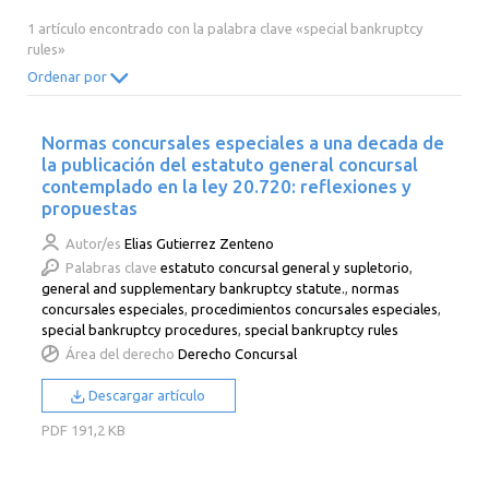
2014
2013
2012
2011
1 artículo encontrado con la palabra clave «special bankruptcy
rules»
2010
2009
2008
2007
Ordenar por
2006
2005
2004
2003
2002
2001
2000
Normas concursales especiales a una decada de
la publicación del estatuto general concursal
contemplado en la ley 20.720: reflexiones y
propuestas
Autor/es
Elias Gutierrez Zenteno
Palabras clave
estatuto concursal general y supletorio
,
general and supplementary bankruptcy statute.
,
normas
concursales especiales
,
procedimientos concursales especiales
,
special bankruptcy procedures
,
special bankruptcy rules
Área del derecho
Derecho Concursal
Descargar artículo
PDF
191,2 KB